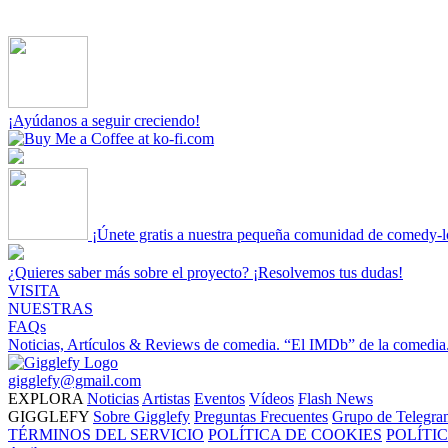
¡Ayúdanos a seguir creciendo!
¡Únete gratis a nuestra pequeña comunidad de comedy-l
¿Quieres saber más sobre el proyecto? ¡Resolvemos tus dudas!
VISITA
NUESTRAS
FAQs
Noticias, Artículos & Reviews de comedia.
“El IMDb” de la comedia
gigglefy@gmail.com
EXPLORA
Noticias
Artistas
Eventos
Vídeos
Flash News
GIGGLEFY
Sobre Gigglefy
Preguntas Frecuentes
Grupo de Telegra
TÉRMINOS DEL SERVICIO
POLÍTICA DE COOKIES
POLÍTI