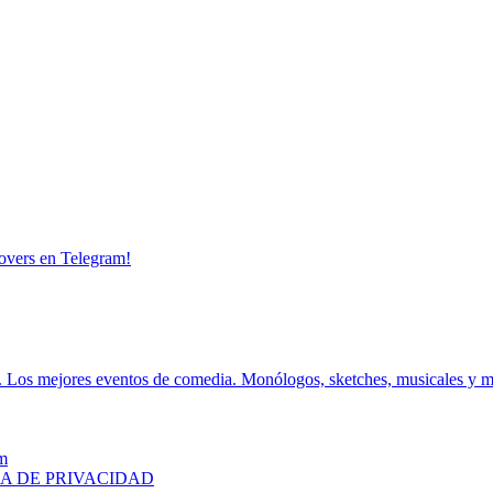
overs en Telegram!
.
Los mejores eventos de comedia.
Monólogos, sketches, musicales y 
m
CA DE PRIVACIDAD