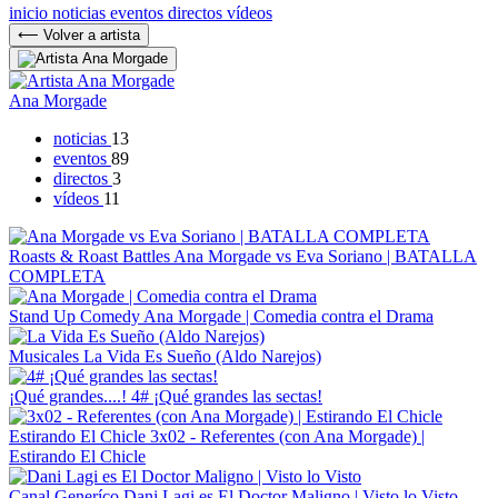
inicio
noticias
eventos
directos
vídeos
⟵ Volver a artista
Ana Morgade
noticias
13
eventos
89
directos
3
vídeos
11
Roasts & Roast Battles
Ana Morgade vs Eva Soriano | BATALLA
COMPLETA
Stand Up Comedy
Ana Morgade | Comedia contra el Drama
Musicales
La Vida Es Sueño (Aldo Narejos)
¡Qué grandes....!
4# ¡Qué grandes las sectas!
Estirando El Chicle
3x02 - Referentes (con Ana Morgade) |
Estirando El Chicle
Canal Generíco
Dani Lagi es El Doctor Maligno | Visto lo Visto