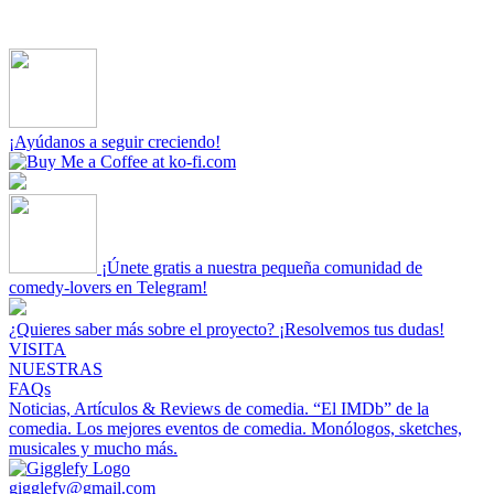
¡Ayúdanos a seguir creciendo!
¡Únete gratis a nuestra pequeña comunidad de
comedy-lovers en Telegram!
¿Quieres saber más sobre el proyecto? ¡Resolvemos tus dudas!
VISITA
NUESTRAS
FAQs
Noticias, Artículos & Reviews de comedia.
“El IMDb” de la
comedia.
Los mejores eventos de comedia.
Monólogos, sketches,
musicales y mucho más.
gigglefy@gmail.com