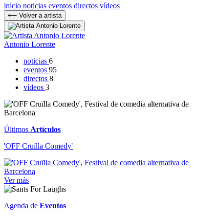
inicio
noticias
eventos
directos
vídeos
⟵ Volver a artista
Antonio Lorente
noticias
6
eventos
95
directos
8
vídeos
3
Últimos
Artículos
'OFF Cruïlla Comedy'
Ver más
Agenda de
Eventos