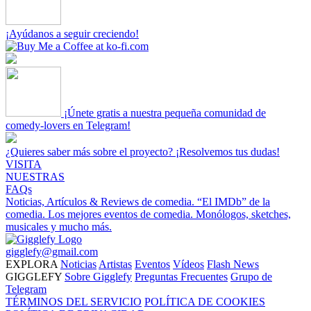
¡Ayúdanos a seguir creciendo!
¡Únete gratis a nuestra pequeña comunidad de
comedy-lovers en Telegram!
¿Quieres saber más sobre el proyecto? ¡Resolvemos tus dudas!
VISITA
NUESTRAS
FAQs
Noticias, Artículos & Reviews de comedia.
“El IMDb” de la
comedia.
Los mejores eventos de comedia.
Monólogos, sketches,
musicales y mucho más.
gigglefy@gmail.com
EXPLORA
Noticias
Artistas
Eventos
Vídeos
Flash News
GIGGLEFY
Sobre Gigglefy
Preguntas Frecuentes
Grupo de
Telegram
TÉRMINOS DEL SERVICIO
POLÍTICA DE COOKIES