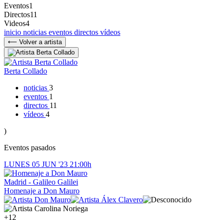
Eventos
1
Directos
11
Videos
4
inicio
noticias
eventos
directos
vídeos
⟵ Volver a artista
Berta Collado
noticias
3
eventos
1
directos
11
vídeos
4
)
Eventos pasados
LUNES
05
JUN '23
21:00h
Madrid - Galileo Galilei
Homenaje a Don Mauro
+12