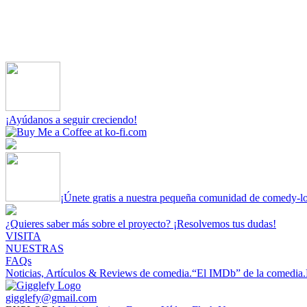
¡Ayúdanos a seguir creciendo!
¡Únete gratis a nuestra pequeña comunidad de comedy-l
¿Quieres saber más sobre el proyecto? ¡Resolvemos tus dudas!
VISITA
NUESTRAS
FAQs
Noticias, Artículos & Reviews de comedia.
“El IMDb” de la comedia.
gigglefy@gmail.com