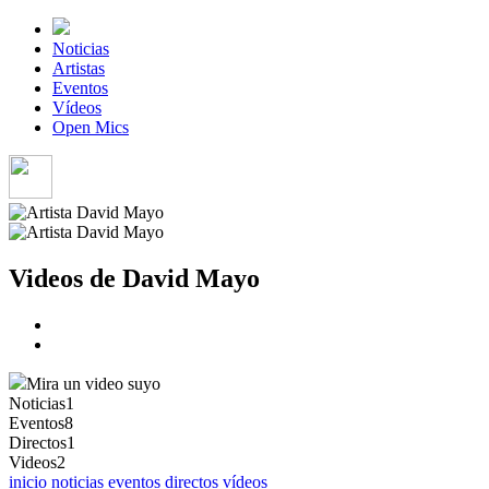
Noticias
Artistas
Eventos
Vídeos
Open Mics
Videos de David Mayo
Mira un video suyo
Noticias
1
Eventos
8
Directos
1
Videos
2
inicio
noticias
eventos
directos
vídeos