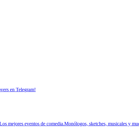
overs en Telegram!
Los mejores eventos de comedia.
Monólogos, sketches, musicales y mu