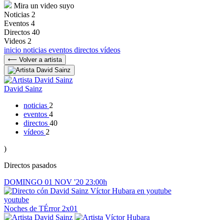
Mira un video suyo
Noticias
2
Eventos
4
Directos
40
Videos
2
inicio
noticias
eventos
directos
vídeos
⟵ Volver a artista
David Sainz
noticias
2
eventos
4
directos
40
vídeos
2
)
Directos pasados
DOMINGO
01
NOV '20
23:00h
youtube
Noches de TÉrror
2x01