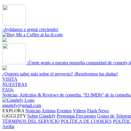
¡Ayúdanos a seguir creciendo!
¡Únete gratis a nuestra pequeña comunidad de comedy-l
¿Quieres saber más sobre el proyecto? ¡Resolvemos tus dudas!
VISITA
NUESTRAS
FAQs
Noticias, Artículos & Reviews de comedia.
“El IMDb” de la comedia
gigglefy@gmail.com
EXPLORA
Noticias
Artistas
Eventos
Vídeos
Flash News
GIGGLEFY
Sobre Gigglefy
Preguntas Frecuentes
Grupo de Telegra
TÉRMINOS DEL SERVICIO
POLÍTICA DE COOKIES
POLÍTI
Arriba