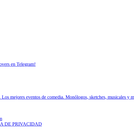
overs en Telegram!
.
Los mejores eventos de comedia.
Monólogos, sketches, musicales y 
m
CA DE PRIVACIDAD