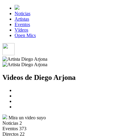
Noticias
Artistas
Eventos
Vídeos
Open Mics
Videos de Diego Arjona
Mira un video suyo
Noticias
2
Eventos
373
Directos
22