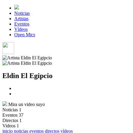
Noticias
Artistas
Eventos
Vídeos
Open Mics
Eldin El Egipcio
Mira un video suyo
Noticias
1
Eventos
37
Directos
1
Videos
1
inicio
noticias
eventos
directos
vídeos