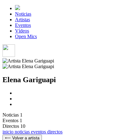
Noticias
Artistas
Eventos
Vídeos
Open Mics
Elena Gariguapi
Noticias
1
Eventos
1
Directos
10
inicio
noticias
eventos
directos
⟵ Volver a artista