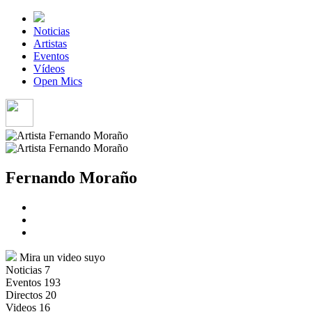
Noticias
Artistas
Eventos
Vídeos
Open Mics
Fernando Moraño
Mira un video suyo
Noticias
7
Eventos
193
Directos
20
Videos
16