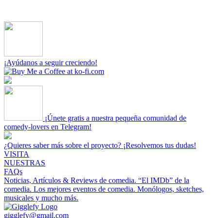
¡Ayúdanos a seguir creciendo!
¡Únete gratis a nuestra pequeña comunidad de
comedy-lovers en Telegram!
¿Quieres saber más sobre el proyecto? ¡Resolvemos tus dudas!
VISITA
NUESTRAS
FAQs
Noticias, Artículos & Reviews de comedia.
“El IMDb” de la
comedia.
Los mejores eventos de comedia.
Monólogos, sketches,
musicales y mucho más.
gigglefy@gmail.com