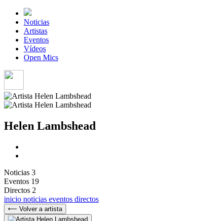
Noticias
Artistas
Eventos
Vídeos
Open Mics
Helen Lambshead
Noticias
3
Eventos
19
Directos
2
inicio
noticias
eventos
directos
⟵ Volver a artista