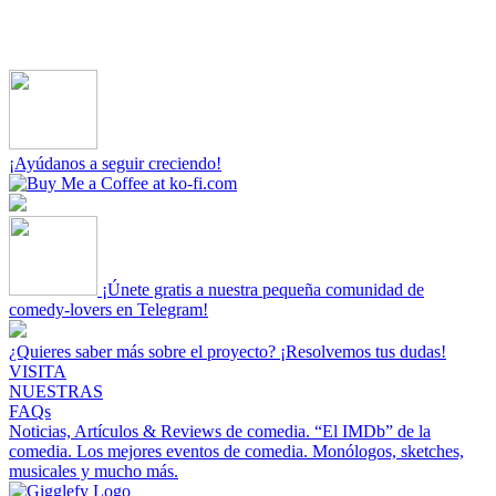
¡Ayúdanos a seguir creciendo!
¡Únete gratis a nuestra pequeña comunidad de
comedy-lovers en Telegram!
¿Quieres saber más sobre el proyecto? ¡Resolvemos tus dudas!
VISITA
NUESTRAS
FAQs
Noticias, Artículos & Reviews de comedia.
“El IMDb” de la
comedia.
Los mejores eventos de comedia.
Monólogos, sketches,
musicales y mucho más.