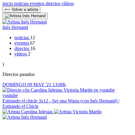
inicio
noticias
eventos
directos
vídeos
⟵ Volver a artista
Inés Hernand
noticias
12
eventos
67
directos
16
vídeos
2
)
Directos pasados
DOMINGO
09
MAY '21
13:00h
youtube
Estirando el chicle
3x12 - Ser una Warra (con Inés Hernand) |
Estirando el Chicle