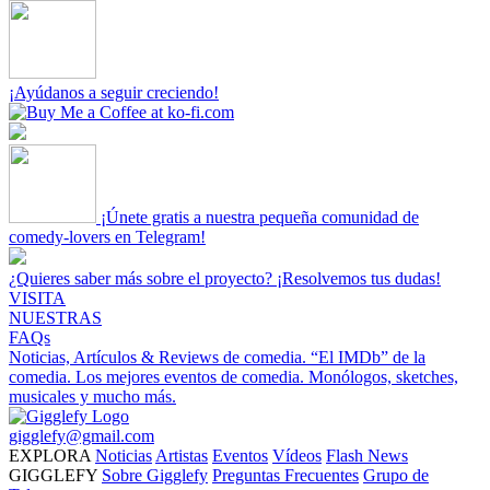
¡Ayúdanos a seguir creciendo!
¡Únete gratis a nuestra pequeña comunidad de
comedy-lovers en Telegram!
¿Quieres saber más sobre el proyecto? ¡Resolvemos tus dudas!
VISITA
NUESTRAS
FAQs
Noticias, Artículos & Reviews de comedia.
“El IMDb” de la
comedia.
Los mejores eventos de comedia.
Monólogos, sketches,
musicales y mucho más.
gigglefy@gmail.com
EXPLORA
Noticias
Artistas
Eventos
Vídeos
Flash News
GIGGLEFY
Sobre Gigglefy
Preguntas Frecuentes
Grupo de