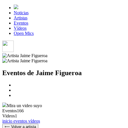
Noticias
Artistas
Eventos
Vídeos
Open Mics
Eventos de Jaime Figueroa
Mira un video suyo
Eventos
166
Videos
1
inicio
eventos
vídeos
⟵ Volver a artista