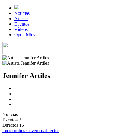
Noticias
Artistas
Eventos
Vídeos
Open Mics
Jennifer Artiles
Noticias
1
Eventos
2
Directos
15
inicio
noticias
eventos
directos