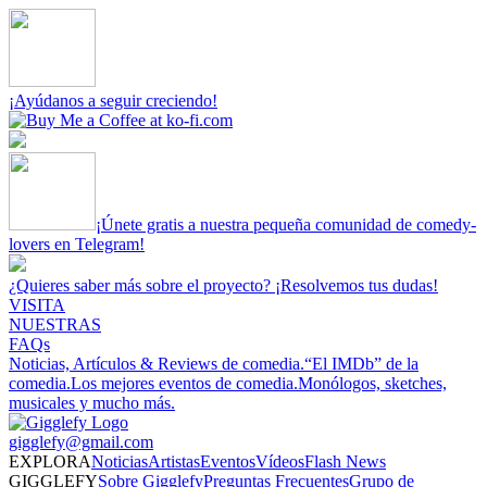
¡Ayúdanos a seguir creciendo!
¡Únete gratis a nuestra pequeña comunidad de comedy-
lovers en Telegram!
¿Quieres saber más sobre el proyecto? ¡Resolvemos tus dudas!
VISITA
NUESTRAS
FAQs
Noticias, Artículos & Reviews de comedia.
“El IMDb” de la
comedia.
Los mejores eventos de comedia.
Monólogos, sketches,
musicales y mucho más.
gigglefy@gmail.com
EXPLORA
Noticias
Artistas
Eventos
Vídeos
Flash News
GIGGLEFY
Sobre Gigglefy
Preguntas Frecuentes
Grupo de