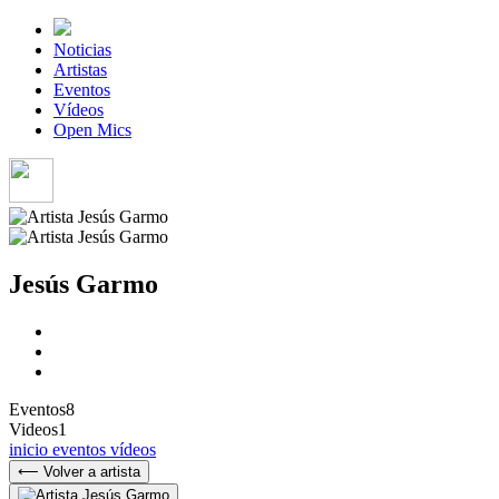
Noticias
Artistas
Eventos
Vídeos
Open Mics
Jesús Garmo
Eventos
8
Videos
1
inicio
eventos
vídeos
⟵ Volver a artista