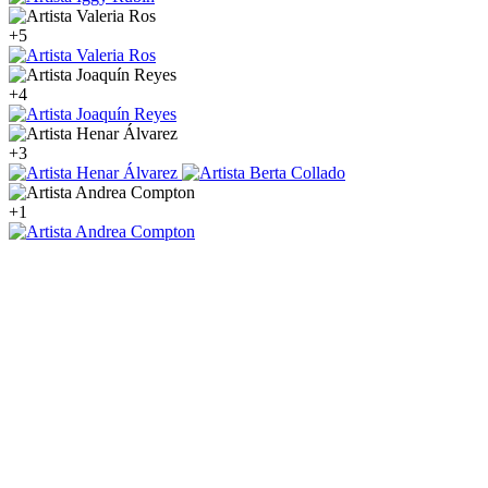
+5
+4
+3
+1