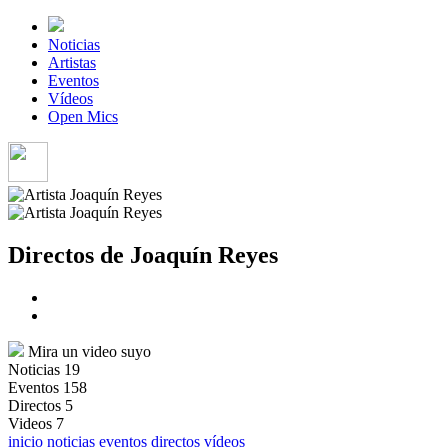
Noticias
Artistas
Eventos
Vídeos
Open Mics
Directos de Joaquín Reyes
Mira un video suyo
Noticias
19
Eventos
158
Directos
5
Videos
7
inicio
noticias
eventos
directos
vídeos