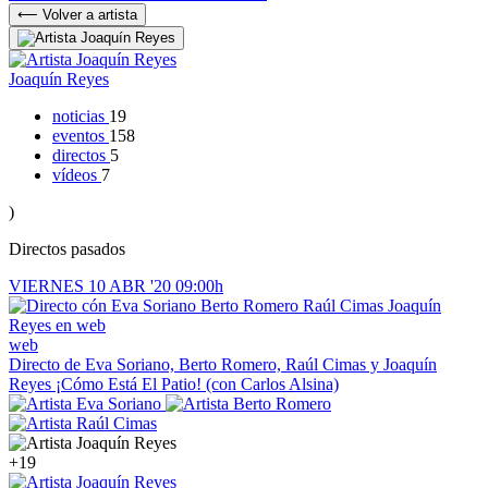
⟵ Volver a artista
Joaquín Reyes
noticias
19
eventos
158
directos
5
vídeos
7
)
Directos pasados
VIERNES
10
ABR '20
09:00h
web
Directo de Eva Soriano, Berto Romero, Raúl Cimas y Joaquín
Reyes
¡Cómo Está El Patio! (con Carlos Alsina)
+19