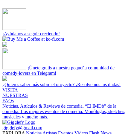
¡Ayúdanos a seguir creciendo!
¡Únete gratis a nuestra pequeña comunidad de
comedy-lovers en Telegram!
¿Quieres saber más sobre el proyecto? ¡Resolvemos tus dudas!
VISITA
NUESTRAS
FAQs
Noticias, Artículos & Reviews de comedia.
“El IMDb” de la
comedia.
Los mejores eventos de comedia.
Monólogos, sketches,
musicales y mucho más.
gigglefy@gmail.com
EXPLORA
Noticias
Artistas
Eventos
Vídeos
Flash News