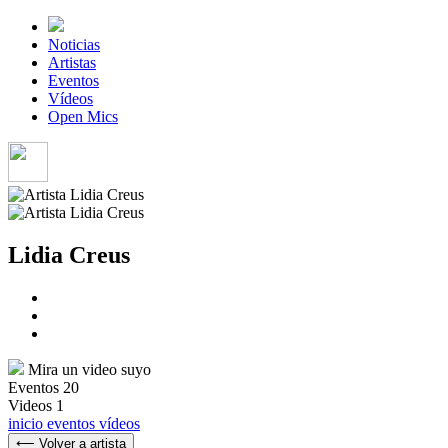
Noticias
Artistas
Eventos
Vídeos
Open Mics
Lidia Creus
Mira un video suyo
Eventos
20
Videos
1
inicio
eventos
vídeos
⟵ Volver a artista