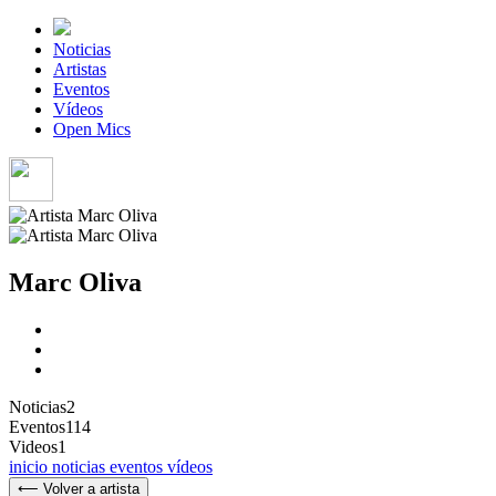
Noticias
Artistas
Eventos
Vídeos
Open Mics
Marc Oliva
Noticias
2
Eventos
114
Videos
1
inicio
noticias
eventos
vídeos
⟵ Volver a artista