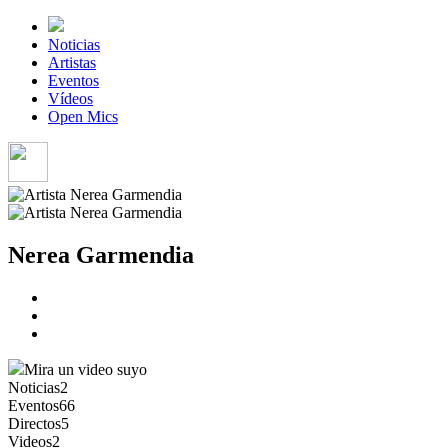
Noticias
Artistas
Eventos
Vídeos
Open Mics
Nerea Garmendia
Mira un video suyo
Noticias
2
Eventos
66
Directos
5
Videos
2