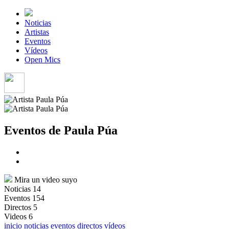
Noticias
Artistas
Eventos
Vídeos
Open Mics
Eventos de Paula Púa
Mira un video suyo
Noticias
14
Eventos
154
Directos
5
Videos
6
inicio
noticias
eventos
directos
vídeos