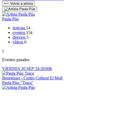
⟵ Volver a artista
Paula Púa
noticias
14
eventos
154
directos
5
vídeos
6
)
Eventos pasados
VIERNES
20
SEP '24
20:00h
Benetússer - Centre Cultural El Molí
Paula Púa: "Traca"