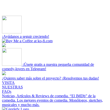
¡Ayúdanos a seguir creciendo!
¡Únete gratis a nuestra pequeña comunidad de
comedy-lovers en Telegram!
¿Quieres saber más sobre el proyecto? ¡Resolvemos tus dudas!
VISITA
NUESTRAS
FAQs
Noticias, Artículos & Reviews de comedia.
“El IMDb” de la
comedia.
Los mejores eventos de comedia.
Monólogos, sketches,
musicales y mucho más.