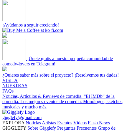
¡Ayúdanos a seguir creciendo!
¡Únete gratis a nuestra pequeña comunidad de
comedy-lovers en Telegram!
¿Quieres saber más sobre el proyecto? ¡Resolvemos tus dudas!
VISITA
NUESTRAS
FAQs
Noticias, Artículos & Reviews de comedia.
“El IMDb” de la
comedia.
Los mejores eventos de comedia.
Monólogos, sketches,
musicales y mucho más.
gigglefy@gmail.com
EXPLORA
Noticias
Artistas
Eventos
Vídeos
Flash News
GIGGLEFY
Sobre Gigglefy
Preguntas Frecuentes
Grupo de