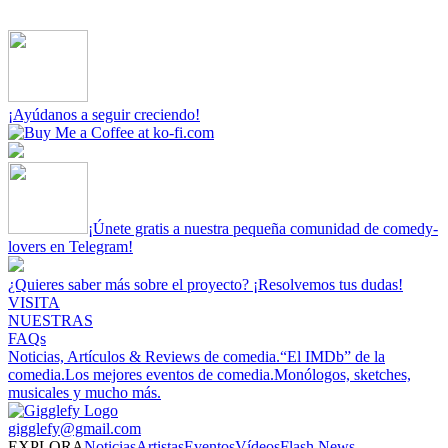
¡Ayúdanos a seguir creciendo!
¡Únete gratis a nuestra pequeña comunidad de comedy-
lovers en Telegram!
¿Quieres saber más sobre el proyecto? ¡Resolvemos tus dudas!
VISITA
NUESTRAS
FAQs
Noticias, Artículos & Reviews de comedia.
“El IMDb” de la
comedia.
Los mejores eventos de comedia.
Monólogos, sketches,
musicales y mucho más.
gigglefy@gmail.com
EXPLORA
Noticias
Artistas
Eventos
Vídeos
Flash News