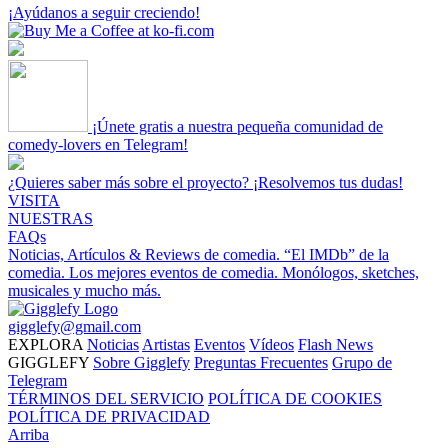
¡Ayúdanos a seguir creciendo!
¡Únete gratis a nuestra pequeña comunidad de
comedy-lovers en Telegram!
¿Quieres saber más sobre el proyecto? ¡Resolvemos tus dudas!
VISITA
NUESTRAS
FAQs
Noticias, Artículos & Reviews de comedia.
“El IMDb” de la
comedia.
Los mejores eventos de comedia.
Monólogos, sketches,
musicales y mucho más.
gigglefy@gmail.com
EXPLORA
Noticias
Artistas
Eventos
Vídeos
Flash News
GIGGLEFY
Sobre Gigglefy
Preguntas Frecuentes
Grupo de
Telegram
TÉRMINOS DEL SERVICIO
POLÍTICA DE COOKIES
POLÍTICA DE PRIVACIDAD
Arriba