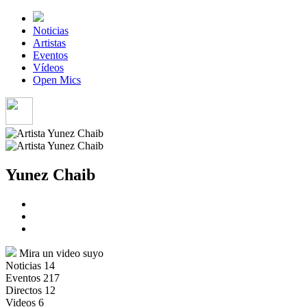
Noticias
Artistas
Eventos
Vídeos
Open Mics
Yunez Chaib
Mira un video suyo
Noticias
14
Eventos
217
Directos
12
Videos
6