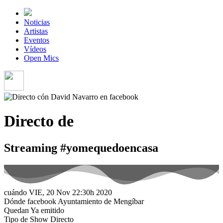
Noticias
Artistas
Eventos
Vídeos
Open Mics
Directo de
Streaming #yomequedoencasa
cuándo
VIE, 20 Nov
22:30h
2020
Dónde
facebook
Ayuntamiento de Mengíbar
Quedan
Ya emitido
Tipo de Show
Directo