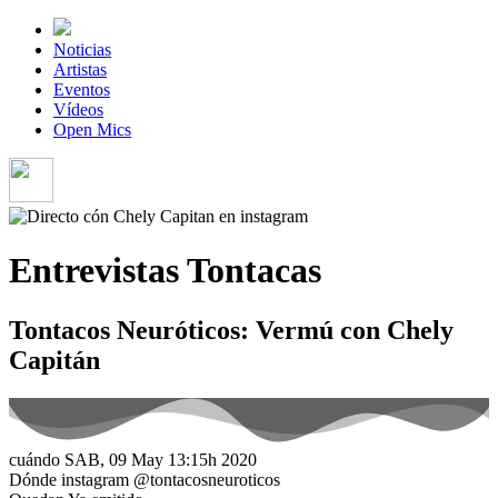
Noticias
Artistas
Eventos
Vídeos
Open Mics
Entrevistas Tontacas
Tontacos Neuróticos: Vermú con Chely
Capitán
cuándo
SAB, 09 May
13:15h
2020
Dónde
instagram
@tontacosneuroticos