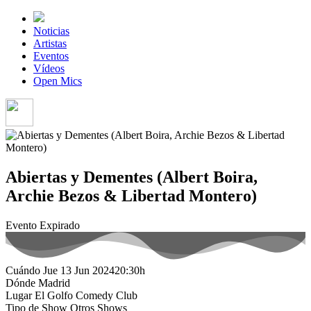
Noticias
Artistas
Eventos
Vídeos
Open Mics
Abiertas y Dementes (Albert Boira,
Archie Bezos & Libertad Montero)
Evento Expirado
Cuándo
Jue 13 Jun 2024
20:30h
Dónde
Madrid
Lugar
El Golfo Comedy Club
Tipo de Show
Otros Shows