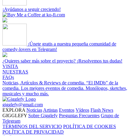
¡Ayúdanos a seguir creciendo!
¡Únete gratis a nuestra pequeña comunidad de
comedy-lovers en Telegram!
¿Quieres saber más sobre el proyecto? ¡Resolvemos tus dudas!
VISITA
NUESTRAS
FAQs
Noticias, Artículos & Reviews de comedia.
“El IMDb” de la
comedia.
Los mejores eventos de comedia.
Monólogos, sketches,
musicales y mucho más.
gigglefy@gmail.com
EXPLORA
Noticias
Artistas
Eventos
Vídeos
Flash News
GIGGLEFY
Sobre Gigglefy
Preguntas Frecuentes
Grupo de
Telegram
TÉRMINOS DEL SERVICIO
POLÍTICA DE COOKIES
POLÍTICA DE PRIVACIDAD