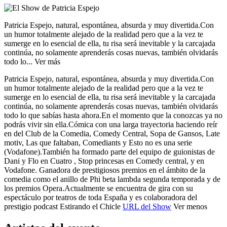
Patricia Espejo, natural, espontánea, absurda y muy divertida.
Con
un humor totalmente alejado de la realidad pero que a la vez te
sumerge en lo esencial de ella, tu risa será inevitable y la carcajada
continúa, no solamente aprenderás cosas nuevas, también olvidarás
todo lo...
Ver más
Patricia Espejo, natural, espontánea, absurda y muy divertida.
Con
un humor totalmente alejado de la realidad pero que a la vez te
sumerge en lo esencial de ella, tu risa será inevitable y la carcajada
continúa, no solamente aprenderás cosas nuevas, también olvidarás
todo lo que sabías hasta ahora.
En el momento que la conozcas ya no
podrás vivir sin ella.
Cómica con una larga trayectoria haciendo reír
en del Club de la Comedia, Comedy Central, Sopa de Gansos, Late
motiv, Las que faltaban, Comediants y Esto no es una serie
(Vodafone).
También ha formado parte del equipo de guionistas de
Dani y Flo en Cuatro , Stop princesas en Comedy central, y en
Vodafone. Ganadora de prestigiosos premios en el ámbito de la
comedia como el anillo de Phi beta lambda segunda temporada y de
los premios Opera.
Actualmente se encuentra de gira con su
espectáculo por teatros de toda España y es colaboradora del
prestigio podcast Estirando el Chicle
URL del Show
Ver menos