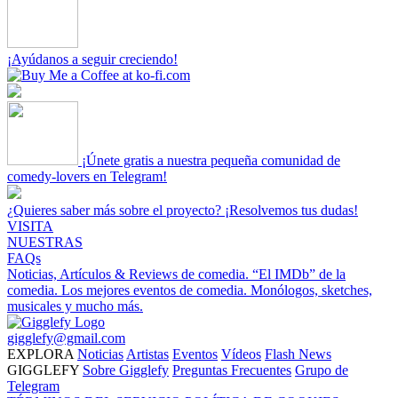
¡Ayúdanos a seguir creciendo!
¡Únete gratis a nuestra pequeña comunidad de
comedy-lovers en Telegram!
¿Quieres saber más sobre el proyecto? ¡Resolvemos tus dudas!
VISITA
NUESTRAS
FAQs
Noticias, Artículos & Reviews de comedia.
“El IMDb” de la
comedia.
Los mejores eventos de comedia.
Monólogos, sketches,
musicales y mucho más.
gigglefy@gmail.com
EXPLORA
Noticias
Artistas
Eventos
Vídeos
Flash News
GIGGLEFY
Sobre Gigglefy
Preguntas Frecuentes
Grupo de
Telegram