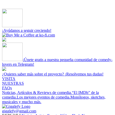
¡Ayúdanos a seguir creciendo!
¡Únete gratis a nuestra pequeña comunidad de comedy-
lovers en Telegram!
¿Quieres saber más sobre el proyecto? ¡Resolvemos tus dudas!
VISITA
NUESTRAS
FAQs
Noticias, Artículos & Reviews de comedia.
“El IMDb” de la
comedia.
Los mejores eventos de comedia.
Monólogos, sketches,
musicales y mucho más.
gigglefy@gmail.com