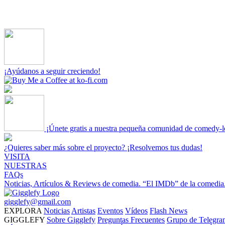
¡Ayúdanos a seguir creciendo!
¡Únete gratis a nuestra pequeña comunidad de comedy-l
¿Quieres saber más sobre el proyecto? ¡Resolvemos tus dudas!
VISITA
NUESTRAS
FAQs
Noticias, Artículos & Reviews de comedia.
“El IMDb” de la comedia
gigglefy@gmail.com
EXPLORA
Noticias
Artistas
Eventos
Vídeos
Flash News
GIGGLEFY
Sobre Gigglefy
Preguntas Frecuentes
Grupo de Telegra