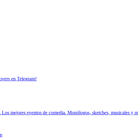
overs en Telegram!
.
Los mejores eventos de comedia.
Monólogos, sketches, musicales y 
m