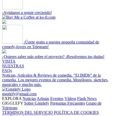
¡Ayúdanos a seguir creciendo!
¡Únete gratis a nuestra pequeña comunidad de
comedy-lovers en Telegram!
¿Quieres saber más sobre el proyecto? ¡Resolvemos tus dudas!
VISITA
NUESTRAS
FAQs
Noticias, Artículos & Reviews de comedia.
“El IMDb” de la
comedia.
Los mejores eventos de comedia.
Monólogos, sketches,
musicales y mucho más.
gigglefy@gmail.com
EXPLORA
Noticias
Artistas
Eventos
Vídeos
Flash News
GIGGLEFY
Sobre Gigglefy
Preguntas Frecuentes
Grupo de
Telegram
TÉRMINOS DEL SERVICIO
POLÍTICA DE COOKIES