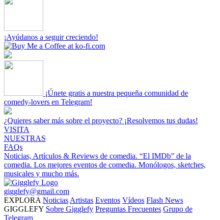
¡Ayúdanos a seguir creciendo!
¡Únete gratis a nuestra pequeña comunidad de
comedy-lovers en Telegram!
¿Quieres saber más sobre el proyecto? ¡Resolvemos tus dudas!
VISITA
NUESTRAS
FAQs
Noticias, Artículos & Reviews de comedia.
“El IMDb” de la
comedia.
Los mejores eventos de comedia.
Monólogos, sketches,
musicales y mucho más.
gigglefy@gmail.com
EXPLORA
Noticias
Artistas
Eventos
Vídeos
Flash News
GIGGLEFY
Sobre Gigglefy
Preguntas Frecuentes
Grupo de
Telegram