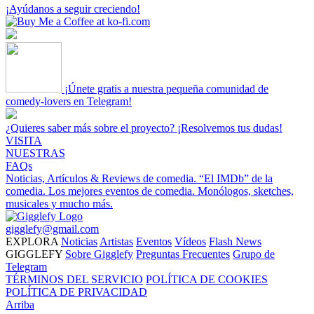
¡Ayúdanos a seguir creciendo!
¡Únete gratis a nuestra pequeña comunidad de
comedy-lovers en Telegram!
¿Quieres saber más sobre el proyecto? ¡Resolvemos tus dudas!
VISITA
NUESTRAS
FAQs
Noticias, Artículos & Reviews de comedia.
“El IMDb” de la
comedia.
Los mejores eventos de comedia.
Monólogos, sketches,
musicales y mucho más.
gigglefy@gmail.com
EXPLORA
Noticias
Artistas
Eventos
Vídeos
Flash News
GIGGLEFY
Sobre Gigglefy
Preguntas Frecuentes
Grupo de
Telegram
TÉRMINOS DEL SERVICIO
POLÍTICA DE COOKIES
POLÍTICA DE PRIVACIDAD
Arriba