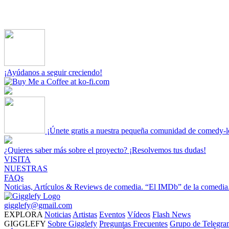
¡Ayúdanos a seguir creciendo!
¡Únete gratis a nuestra pequeña comunidad de comedy-l
¿Quieres saber más sobre el proyecto? ¡Resolvemos tus dudas!
VISITA
NUESTRAS
FAQs
Noticias, Artículos & Reviews de comedia.
“El IMDb” de la comedia
gigglefy@gmail.com
EXPLORA
Noticias
Artistas
Eventos
Vídeos
Flash News
GIGGLEFY
Sobre Gigglefy
Preguntas Frecuentes
Grupo de Telegra