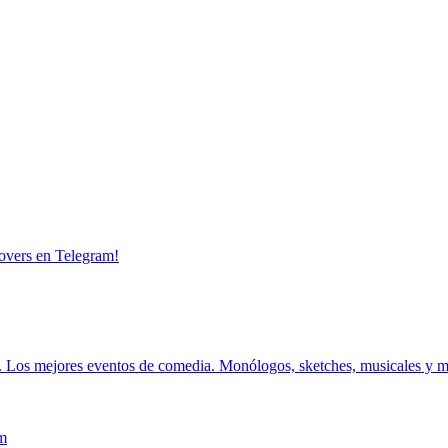
overs en Telegram!
.
Los mejores eventos de comedia.
Monólogos, sketches, musicales y 
m