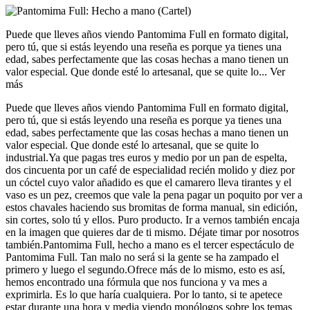
Puede que lleves años viendo Pantomima Full en formato digital,
pero tú, que si estás leyendo una reseña es porque ya tienes una
edad, sabes perfectamente que las cosas hechas a mano tienen un
valor especial. Que donde esté lo artesanal, que se quite lo...
Ver
más
Puede que lleves años viendo Pantomima Full en formato digital,
pero tú, que si estás leyendo una reseña es porque ya tienes una
edad, sabes perfectamente que las cosas hechas a mano tienen un
valor especial. Que donde esté lo artesanal, que se quite lo
industrial.
Ya que pagas tres euros y medio por un pan de espelta,
dos cincuenta por un café de especialidad recién molido y diez por
un cóctel cuyo valor añadido es que el camarero lleva tirantes y el
vaso es un pez, creemos que vale la pena pagar un poquito por ver a
estos chavales haciendo sus bromitas de forma manual, sin edición,
sin cortes, solo tú y ellos. Puro producto. Ir a vernos también encaja
en la imagen que quieres dar de ti mismo. Déjate timar por nosotros
también.
Pantomima Full, hecho a mano es el tercer espectáculo de
Pantomima Full. Tan malo no será si la gente se ha zampado el
primero y luego el segundo.
Ofrece más de lo mismo, esto es así,
hemos encontrado una fórmula que nos funciona y va mes a
exprimirla. Es lo que haría cualquiera. Por lo tanto, si te apetece
estar durante una hora y media viendo monólogos sobre los temas