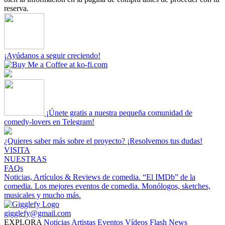
reserva.
¡Ayúdanos a seguir creciendo!
¡Únete gratis a nuestra pequeña comunidad de
comedy-lovers en Telegram!
¿Quieres saber más sobre el proyecto? ¡Resolvemos tus dudas!
VISITA
NUESTRAS
FAQs
Noticias, Artículos & Reviews de comedia.
“El IMDb” de la
comedia.
Los mejores eventos de comedia.
Monólogos, sketches,
musicales y mucho más.
gigglefy@gmail.com
EXPLORA
Noticias
Artistas
Eventos
Vídeos
Flash News