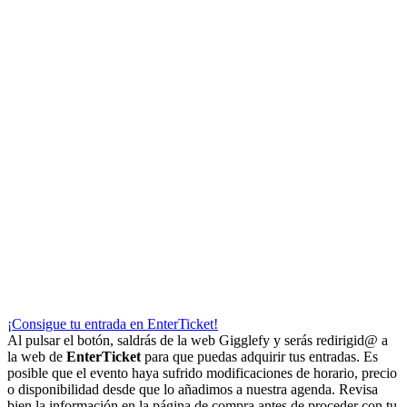
¡Consigue tu entrada en EnterTicket!
Al pulsar el botón, saldrás de la web Gigglefy y serás redirigid@ a
la web de
EnterTicket
para que puedas adquirir tus entradas. Es
posible que el evento haya sufrido modificaciones de horario, precio
o disponibilidad desde que lo añadimos a nuestra agenda. Revisa
bien la información en la página de compra antes de proceder con tu