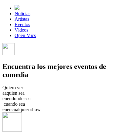
Noticias
Artistas
Eventos
Vídeos
Open Mics
Encuentra los mejores eventos de
comedia
Quiero ver
a
a
quien sea
en
en
donde sea
cuando sea
en
en
cualquier show