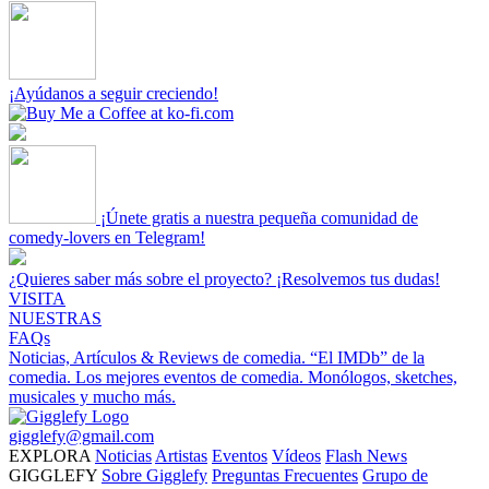
¡Ayúdanos a seguir creciendo!
¡Únete gratis a nuestra pequeña comunidad de
comedy-lovers en Telegram!
¿Quieres saber más sobre el proyecto? ¡Resolvemos tus dudas!
VISITA
NUESTRAS
FAQs
Noticias, Artículos & Reviews de comedia.
“El IMDb” de la
comedia.
Los mejores eventos de comedia.
Monólogos, sketches,
musicales y mucho más.
gigglefy@gmail.com
EXPLORA
Noticias
Artistas
Eventos
Vídeos
Flash News
GIGGLEFY
Sobre Gigglefy
Preguntas Frecuentes
Grupo de