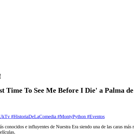
!
Last Time To See Me Before I Die' a Palma d
UkTv
#HistoriaDeLaComedia
#MontyPython
#Eventos
ás conocidos e influyentes de Nuestra Era siendo una de las caras más 
elículas.