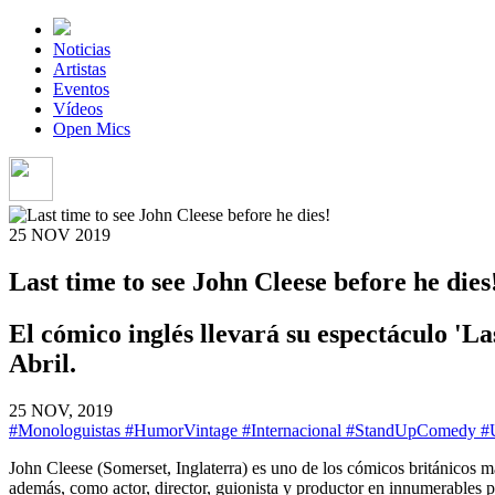
Noticias
Artistas
Eventos
Vídeos
Open Mics
25 NOV
2019
Last time to see John Cleese before he dies
El cómico inglés llevará su espectáculo '
Abril.
25 NOV, 2019
#Monologuistas
#HumorVintage
#Internacional
#StandUpComedy
#
John Cleese (Somerset, Inglaterra) es uno de los cómicos británicos m
además, como actor, director, guionista y productor en innumerables p