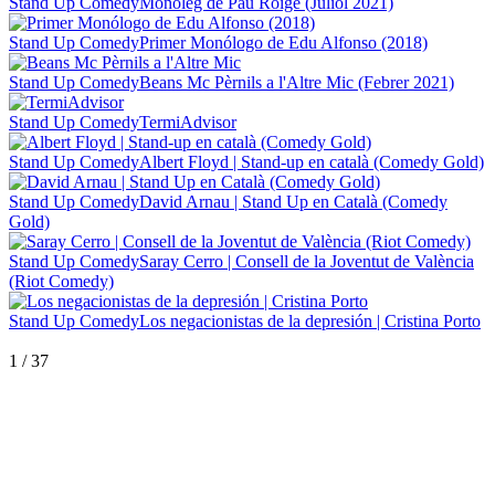
Stand Up Comedy
Monòleg de Pau Roigé (Juliol 2021)
Stand Up Comedy
Primer Monólogo de Edu Alfonso (2018)
Stand Up Comedy
Beans Mc Pèrnils a l'Altre Mic (Febrer 2021)
Stand Up Comedy
TermiAdvisor
Stand Up Comedy
Albert Floyd | Stand-up en català (Comedy Gold)
Stand Up Comedy
David Arnau | Stand Up en Català (Comedy
Gold)
Stand Up Comedy
Saray Cerro | Consell de la Joventut de València
(Riot Comedy)
Stand Up Comedy
Los negacionistas de la depresión | Cristina Porto
1
/
37