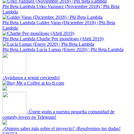
Phi Beta Lambda
Urko Vazquez (Noviembre 2018) | Phi Beta
Lambda
Phi Beta Lambda
Galder Varas (Diciembre 2018) | Phi Beta
Lambda
Phi Beta Lambda
Charlie Pee monólogo (Abril 2019)
Phi Beta Lambda
Lucía Lamas (Enero 2020) | Phi Beta Lambda
¡Ayúdanos a seguir creciendo!
¡Únete gratis a nuestra pequeña comunidad de
comedy-lovers en Telegram!
¿Quieres saber más sobre el proyecto? ¡Resolvemos tus dudas!
VISITA