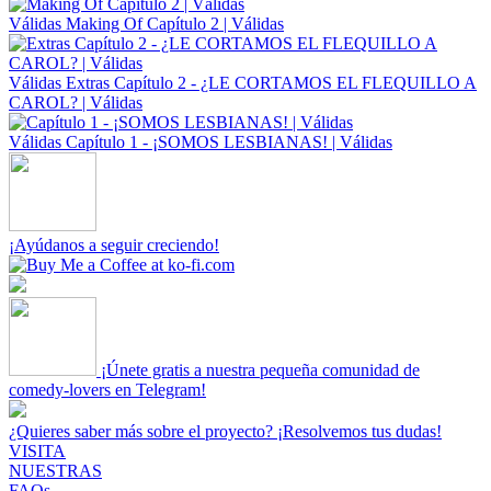
Válidas
Making Of Capítulo 2 | Válidas
Válidas
Extras Capítulo 2 - ¿LE CORTAMOS EL FLEQUILLO A
CAROL? | Válidas
Válidas
Capítulo 1 - ¡SOMOS LESBIANAS! | Válidas
¡Ayúdanos a seguir creciendo!
¡Únete gratis a nuestra pequeña comunidad de
comedy-lovers en Telegram!
¿Quieres saber más sobre el proyecto? ¡Resolvemos tus dudas!
VISITA
NUESTRAS
FAQs