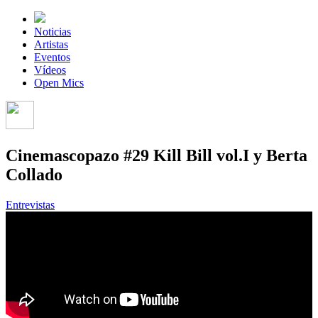
Noticias
Artistas
Eventos
Vídeos
Open Mics
Cinemascopazo #29 Kill Bill vol.I y Berta
Collado
Entrevistas