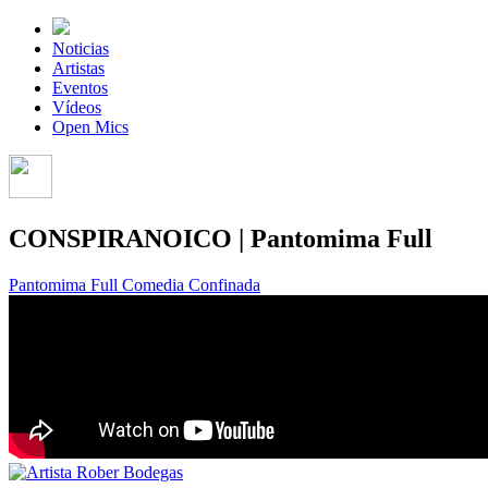
Noticias
Artistas
Eventos
Vídeos
Open Mics
CONSPIRANOICO | Pantomima Full
Pantomima Full
Comedia Confinada