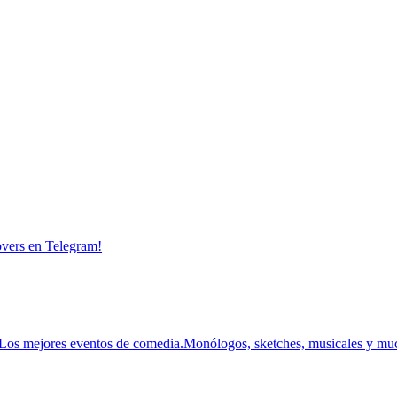
overs en Telegram!
Los mejores eventos de comedia.
Monólogos, sketches, musicales y mu