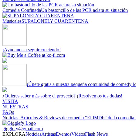
Comedia Confinada
Un bastoncillo de las PCR aclara su situación
Musicales
SUPALONELY CUARENTENA
¡Ayúdanos a seguir creciendo!
¡Únete gratis a nuestra pequeña comunidad de comedy-l
¿Quieres saber más sobre el proyecto? ¡Resolvemos tus dudas!
VISITA
NUESTRAS
FAQs
Noticias, Artículos & Reviews de comedia.
“El IMDb” de la comedia.
gigglefy@gmail.com
EXPLORA
Noticias
Artistas
Eventos
Vídeos
Flash News