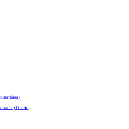
iterránea)
rránea) | Corto