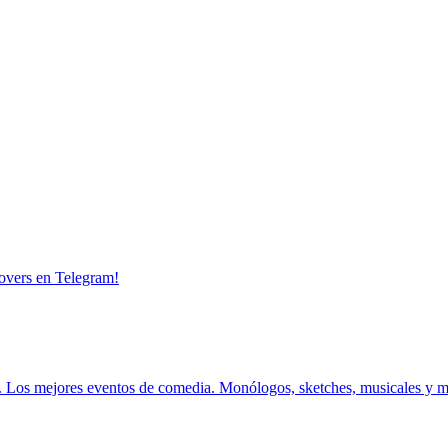
overs en Telegram!
.
Los mejores eventos de comedia.
Monólogos, sketches, musicales y 