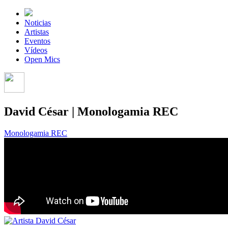
Noticias
Artistas
Eventos
Vídeos
Open Mics
David César | Monologamia REC
Monologamia REC