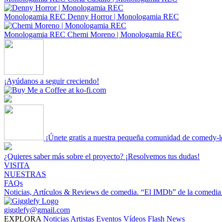
Monologamia REC
Denny Horror | Monologamia REC
Monologamia REC
Chemi Moreno | Monologamia REC
¡Ayúdanos a seguir creciendo!
¡Únete gratis a nuestra pequeña comunidad de comedy-l
¿Quieres saber más sobre el proyecto? ¡Resolvemos tus dudas!
VISITA
NUESTRAS
FAQs
Noticias, Artículos & Reviews de comedia.
“El IMDb” de la comedia
gigglefy@gmail.com
EXPLORA
Noticias
Artistas
Eventos
Vídeos
Flash News